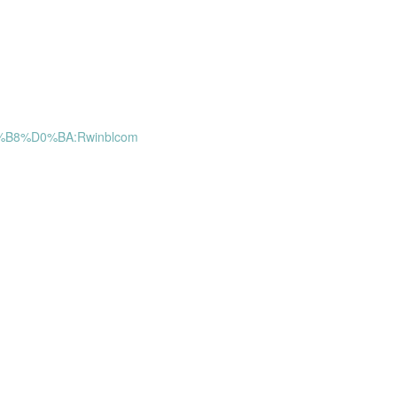
0%B8%D0%BA:Rwinblcom