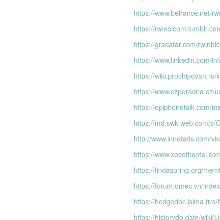
https://www.behance.net/rw
https://rwinblcom.tumblr.co
https://gradatar.com/rwinbl
https://www.linkedin.com/in
https://wiki.prochipo
https://www.czporadna.cz/u
https://epiphonetalk.com/
https://md.swk-web.com/s/
http://www.innetads.com/vi
https://www.xosothantai.c
https://findaspring.org/me
https://forum.dmec.vn/ind
https://hedgedoc.isima.fr
https://historydb.date/wiki