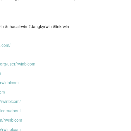
in #nhacairwin #dangkyrwin #linkrwin
s.com/
org/user/rwinblcom
m
@rwinblcom
com
/rwinblcom/
blcom/about
om/rwinblcom
o/rwinblcom