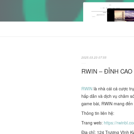
2025.03.23 07:55
RWIN – ĐỈNH CAO
RWIN
là nhà cái cá cược t
hấp dẫn và dịch vụ chăm só
game bài, RWIN mang đến t
Thông tin liên hệ:
Trang web:
https://rwinbl.c
Địa chỉ: 124 Trương Vĩnh 